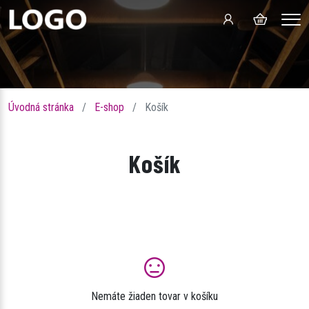
Men
Úvodná stránka
E-shop
Košík
Košík
Víno zrodené
prírodou
Rodinné vinárstvo Šamorín
Předchozí
Další
Nemáte žiaden tovar v košíku