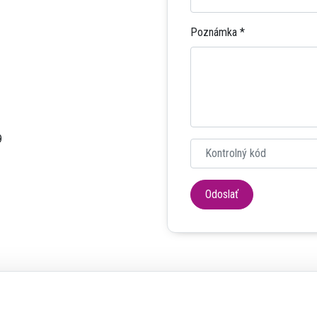
Poznámka
*
9
Odoslať