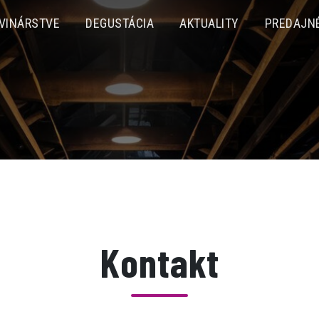
 VINÁRSTVE
DEGUSTÁCIA
AKTUALITY
PREDAJNÉ
o zrodené prír
Kontakt
Rodinné vinárstvo Šamorín