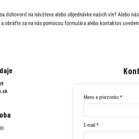
a dohovoriť na návšteve alebo objednávke našich vín? Alebo nás
E-SHOP
 a obráťte sa na nás pomocou formulára alebo kontaktov uvedený
Kont
daje
89
e.sk
Meno a priezvisko
*
doba
E-mail
*
30