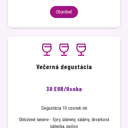
Objednať
Večerná degustácia
30 EUR
/Osoba
Degustácia 10 vzoriek vín
Obložené taniere - Syry, údeniny, salámy, škvarková
nátierka, pečivo