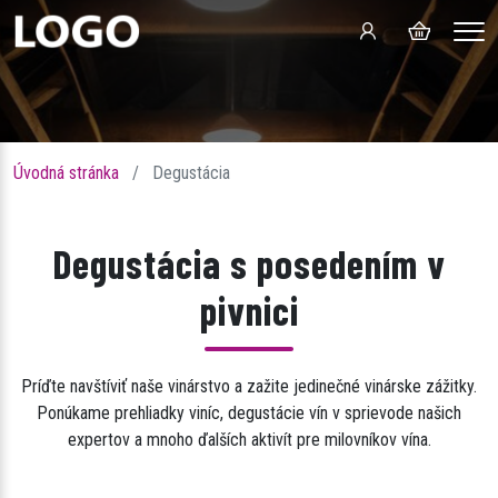
Men
Úvodná stránka
Degustácia
Degustácia s posedením v
Víno zrodené
pivnici
prírodou
Príďte navštíviť naše vinárstvo a zažite jedinečné vinárske zážitky.
Ponúkame prehliadky viníc, degustácie vín v sprievode našich
Rodinné vinárstvo Šamorín
expertov a mnoho ďalších aktivít pre milovníkov vína.
Předchozí
Další